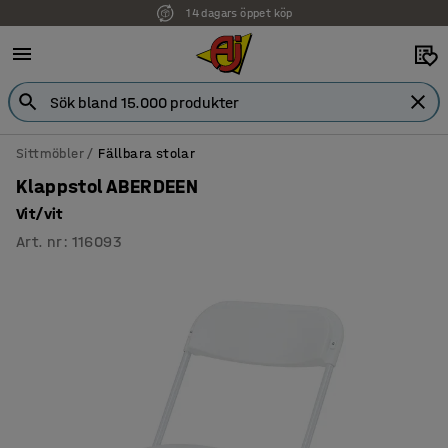
14 dagars öppet köp
Faktura för företag
Sittmöbler
Fällbara stolar
Klappstol ABERDEEN
Vit/vit
Art. nr
:
116093