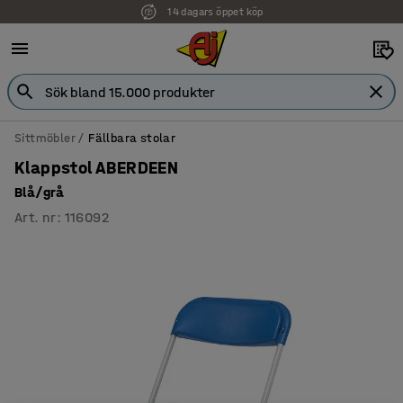
14 dagars öppet köp
Sittmöbler
Fällbara stolar
Klappstol ABERDEEN
Blå/grå
Art. nr
:
116092