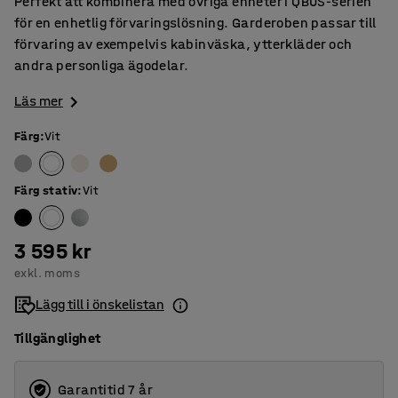
Perfekt att kombinera med övriga enheter i QBUS-serien
för en enhetlig förvaringslösning. Garderoben passar till
förvaring av exempelvis kabinväska, ytterkläder och
andra personliga ägodelar.
Läs mer
Färg
:
Vit
Färg stativ
:
Vit
3 595 kr
exkl. moms
Lägg till i önskelistan
Tillgänglighet
Garantitid 7 år