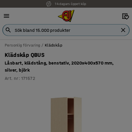
14 dagars öppet köp
Faktura för företag
Personlig förvaring
Klädskåp
Klädskåp QBUS
Låsbart, klädstång, benstativ, 2020x400x570 mm,
silver, björk
Art. nr
:
171572