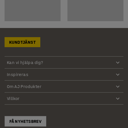
KUNDTJÄNST
Kan vi hjälpa dig?
Inspireras
Om AJ Produkter
Villkor
FÅ NYHETSBREV