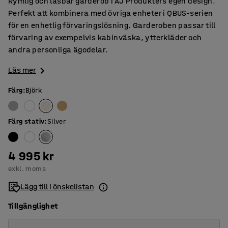
Rymlig och låsbar garderob i AJ Produkters egen design.
Perfekt att kombinera med övriga enheter i QBUS-serien
för en enhetlig förvaringslösning. Garderoben passar till
förvaring av exempelvis kabinväska, ytterkläder och
andra personliga ägodelar.
Läs mer
Färg
:
Björk
Färg stativ
:
Silver
4 995 kr
exkl. moms
Lägg till i önskelistan
Tillgänglighet