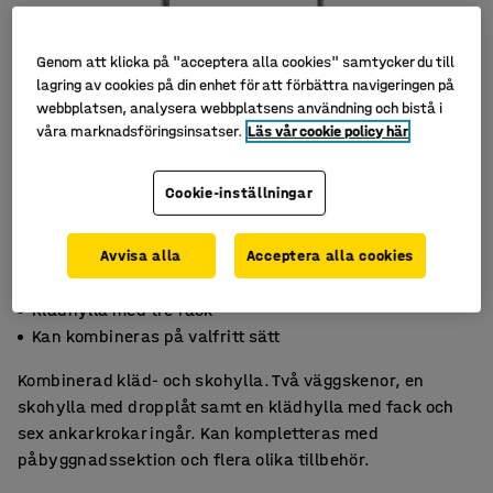
Genom att klicka på "acceptera alla cookies" samtycker du till
lagring av cookies på din enhet för att förbättra navigeringen på
webbplatsen, analysera webbplatsens användning och bistå i
våra marknadsföringsinsatser.
Läs vår cookie policy här
Cookie-inställningar
Avvisa alla
Acceptera alla cookies
Skohylla med dropplåt
Klädhylla med tre fack
Kan kombineras på valfritt sätt
Kombinerad kläd- och skohylla. Två väggskenor, en
skohylla med dropplåt samt en klädhylla med fack och
sex ankarkrokar ingår. Kan kompletteras med
påbyggnadssektion och flera olika tillbehör.