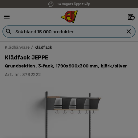
14 dagars öppet köp
Faktura för företag
Klädhängare
Klädfack
Klädfack JEPPE
Grundsektion, 3-fack, 1790x900x300 mm, björk/silver
Art. nr
:
3762222