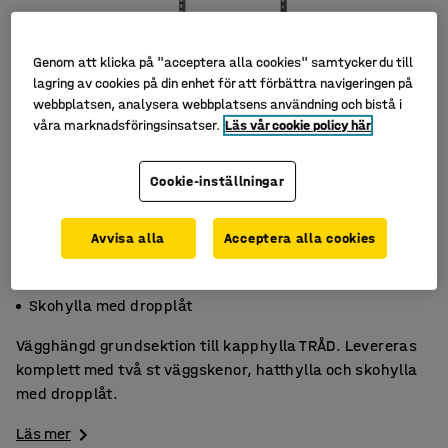
Genom att klicka på "acceptera alla cookies" samtycker du till
lagring av cookies på din enhet för att förbättra navigeringen på
webbplatsen, analysera webbplatsens användning och bistå i
våra marknadsföringsinsatser.
Läs vår cookie policy här
Cookie-inställningar
Avvisa alla
Acceptera alla cookies
Två fack
Med hatthylla
Skohylla med dropplåt
Vägghängd grundsektion till kapphylla TRÅD. Levereras
komplett med två st väggskenor, hatthylla och skohylla
med dropplåt.
Läs mer