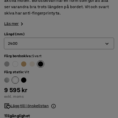
aktiva möten. Bordsskivan har en form som gör att alla
ser varandra bra trots längden på bordet. Vit och svart
skiva har anti-fingerprintyta.
Läs mer
Längd (mm)
2400
Färg bordsskiva
:
Svart
2400
3200
Färg stativ
:
Vit
4000
9 595 kr
exkl. moms
Lägg till i önskelistan
Tillgänglighet