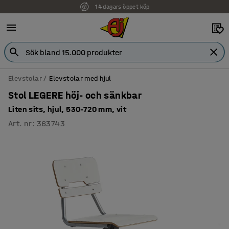
14 dagars öppet köp
Faktura för företag
Elevstolar
Elevstolar med hjul
Stol LEGERE höj- och sänkbar
Liten sits, hjul, 530-720 mm, vit
Art. nr
:
363743