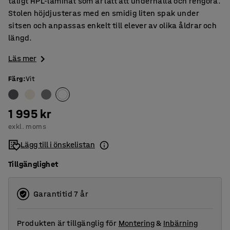
tåligt HPL-laminat som är lätt att underhålla och rengöra.
Stolen höjdjusteras med en smidig liten spak under
sitsen och anpassas enkelt till elever av olika åldrar och
längd.
Läs mer
Färg
:
Vit
1 995 kr
exkl. moms
Lägg till i önskelistan
Tillgänglighet
Garantitid 7 år
Produkten är tillgänglig för
Montering
&
Inbärning