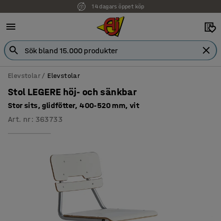
14 dagars öppet köp
Faktura för företag
Elevstolar
Elevstolar
Stol LEGERE höj- och sänkbar
Stor sits, glidfötter, 400-520 mm, vit
Art. nr
:
363733