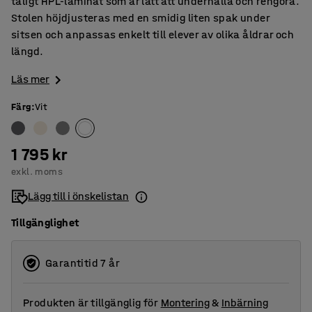
tåligt HPL-laminat som är lätt att underhålla och rengöra.
Stolen höjdjusteras med en smidig liten spak under
sitsen och anpassas enkelt till elever av olika åldrar och
längd.
Läs mer
Färg
:
Vit
1 795 kr
exkl. moms
Lägg till i önskelistan
Tillgänglighet
Garantitid 7 år
Produkten är tillgänglig för
Montering
&
Inbärning