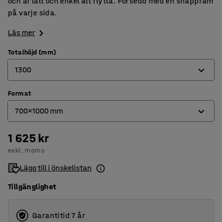
och är lätt och enkel att flytta. Försedd med en snäppram
på varje sida.
Läs mer
Totalhöjd (mm)
1300
Format
980
700x1000 mm
1300
1 625 kr
500x700 mm
exkl. moms
700x1000 mm
Lägg till i önskelistan
Tillgänglighet
Garantitid 7 år