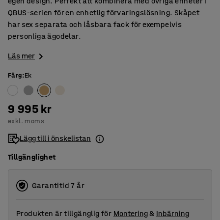
egen design. Perfekt att kombinera med övriga enheter i
QBUS-serien för en enhetlig förvaringslösning. Skåpet
har sex separata och låsbara fack för exempelvis
personliga ägodelar.
Läs mer
Färg
:
Ek
9 995 kr
exkl. moms
Lägg till i önskelistan
Tillgänglighet
Garantitid 7 år
Produkten är tillgänglig för
Montering
&
Inbärning