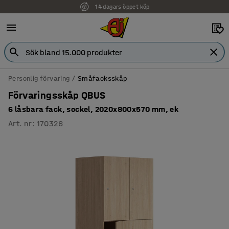
14 dagars öppet köp
Faktura för företag
Personlig förvaring
Småfacksskåp
Förvaringsskåp QBUS
6 låsbara fack, sockel, 2020x800x570 mm, ek
Art. nr
:
170326