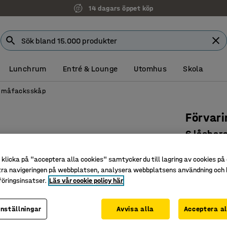
14 dagars öppet köp
Lunchrum
Entré & Lounge
Utomhus
Skola
Småfacksskåp
Förvar
6 låsbar
Art. nr
:
170
klicka på "acceptera alla cookies" samtycker du till lagring av cookies på 
Djupt måt
tra navigeringen på webbplatsen, analysera webbplatsens användning och b
öringsinsatser.
Läs vår cookie policy här
Låsbara l
Tillhör Q
inställningar
Avvisa alla
Acceptera al
Färg
:
Ljusgrå