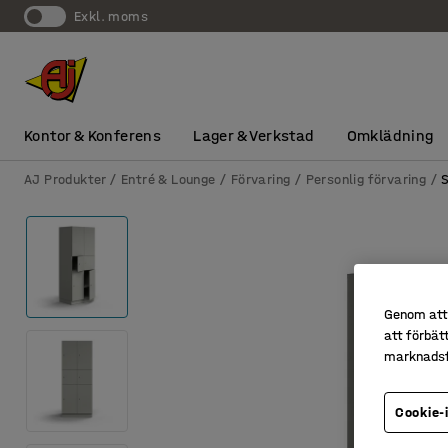
exkl. moms
Kontor & Konferens
Lager & Verkstad
Omklädning
AJ Produkter
Entré & Lounge
Förvaring
Personlig förvaring
Genom att 
att förbät
marknadsf
Cookie-