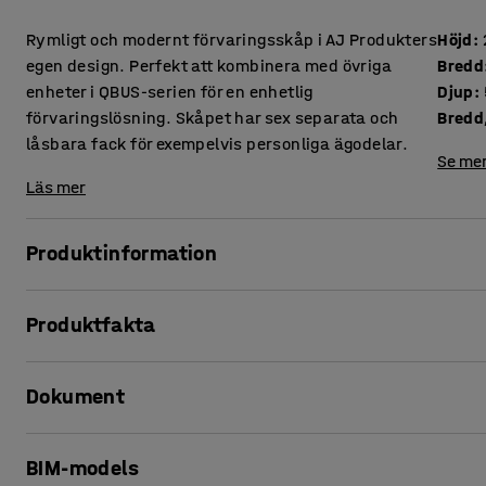
Rymligt och modernt förvaringsskåp i AJ Produkters
Höjd
:
egen design. Perfekt att kombinera med övriga
Bredd
enheter i QBUS-serien för en enhetlig
Djup
:
förvaringslösning. Skåpet har sex separata och
Bredd,
låsbara fack för exempelvis personliga ägodelar.
Se mer
Läs mer
Produktinformation
Med den anpassningsbara förvaringsserien QBUS kan du lä
Produktfakta
Detta praktiska och extra djupa förvaringsskåp består av 
sektioner med tre fack i varje.
Höjd
:
2020
mm
Dokument
Bredd
:
800
mm
Varje sektion har ett mindre fack och två större fack. Skå
Djup
:
570
mm
förvaring som kabin-, träningsväska, cykelhjälm m.m. Skåp
Bredd, inre
:
364
mm
Skriv ut produktblad
entré där du önskar en dold och låsbar förvaringsmöjlighet
BIM-models
Djup, inre
:
530
mm