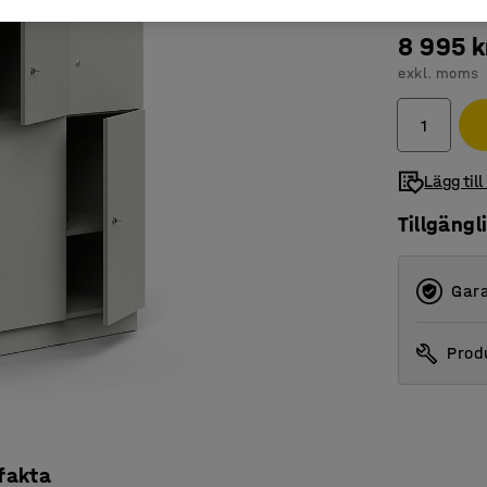
8 995 k
exkl. moms
Lägg till
Tillgängl
Gara
Produ
 fakta