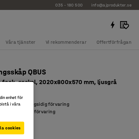
035 - 180 500
info@ajprodukter.se
Våra tjänster
Vi rekommenderar
Offertförfrågan
ingsskåp QBUS
a fack, sockel, 2020x800x570 mm, ljusgrå
325
din enhet för
t erbjuder mångsidig förvaring
istå i våra
uckor för säker förvaring
BUS-serien
la cookies