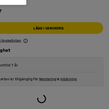
r
LÄGG I VARUKORG
 i önskelistan
ighet
ntitid 7 år
kten är tillgänglig för
Montering
&
Inbärning