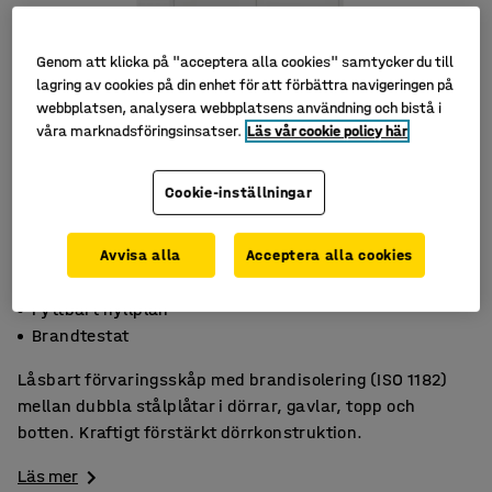
Genom att klicka på "acceptera alla cookies" samtycker du till
lagring av cookies på din enhet för att förbättra navigeringen på
webbplatsen, analysera webbplatsens användning och bistå i
våra marknadsföringsinsatser.
Läs vår cookie policy här
Cookie-inställningar
Avvisa alla
Acceptera alla cookies
Låsbart
Fyttbart hyllplan
Brandtestat
Låsbart förvaringsskåp med brandisolering (ISO 1182)
mellan dubbla stålplåtar i dörrar, gavlar, topp och
botten. Kraftigt förstärkt dörrkonstruktion.
Läs mer