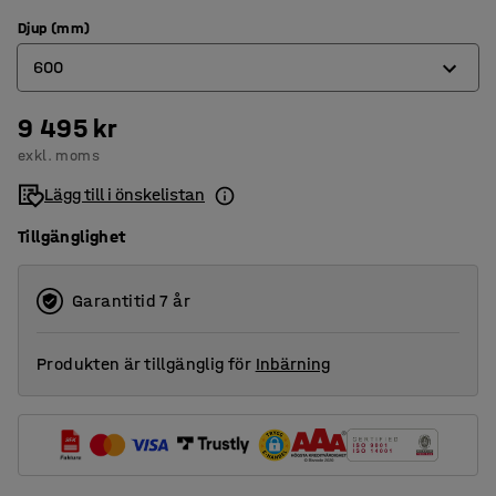
Djup (mm)
600
9 495 kr
300
exkl. moms
450
Lägg till i önskelistan
600
Tillgänglighet
Garantitid 7 år
Produkten är tillgänglig för
Inbärning