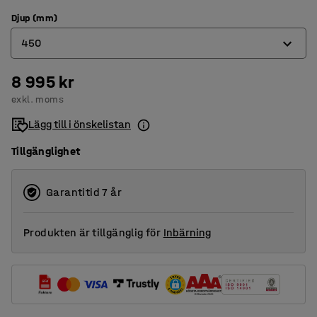
Djup (mm)
450
8 995 kr
300
exkl. moms
450
Lägg till i önskelistan
600
Tillgänglighet
Garantitid 7 år
Produkten är tillgänglig för
Inbärning