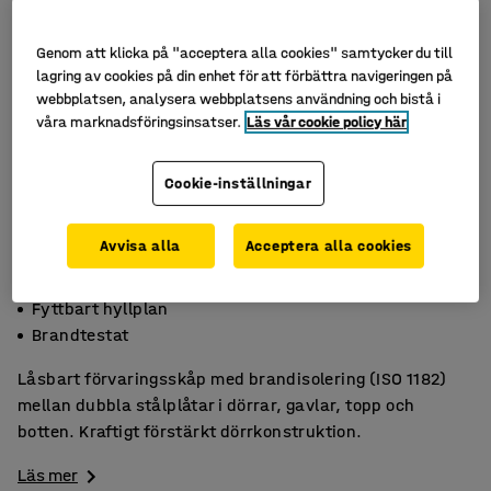
Genom att klicka på "acceptera alla cookies" samtycker du till
lagring av cookies på din enhet för att förbättra navigeringen på
webbplatsen, analysera webbplatsens användning och bistå i
våra marknadsföringsinsatser.
Läs vår cookie policy här
Cookie-inställningar
Avvisa alla
Acceptera alla cookies
Låsbart
Fyttbart hyllplan
Brandtestat
Låsbart förvaringsskåp med brandisolering (ISO 1182)
mellan dubbla stålplåtar i dörrar, gavlar, topp och
botten. Kraftigt förstärkt dörrkonstruktion.
Läs mer