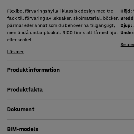
Flexibel förvaringshylla i klassisk design med tre
Höjd
:
fack till förvaring av leksaker, skolmaterial, böcker,
Bredd
pärmar eller annat som du behöver ha tillgängligt,
Djup
:
men ändå undanplockat. RICO finns att få med hjul
Under
eller sockel.
Se mer
Läs mer
Produktinformation
Med sitt moderna men ändå tidlösa uttryck kan RICO förva
Produktfakta
användas i de flesta miljöer samtidigt som den löser myck
mitt i rummet som rumsavskiljare, men också utmed väggen 
Höjd
:
500
mm
något annat rum där du behöver lättillgänglig förvaring.
Dokument
Bredd
:
1200
mm
Djup
:
375
mm
Välj mellan att få din förvaringshylla RICO med hjul eller 
Underrede
:
Hjul
Skriv ut produktblad
utrustad med fyra hjul totalt och två av dem är låsbara f
BIM-models
Färg
:
Björk