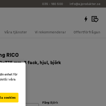
035 - 180 500
info@ajprodukter.se
Våra tjänster
Vi rekommenderar
Offertförfrågan
ng RICO
x375 mm, 3 fack, hjul, björk
6041
din enhet för
er hjul
istå i våra
ssfaner
la cookies
Färg
:
Björk