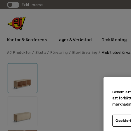
exkl. moms
Kontor & Konferens
Lager & Verkstad
Omklädning
AJ Produkter
Skola
Förvaring
Elevförvaring
Mobil elevförva
Genom att 
att förbät
marknadsf
Cookie-