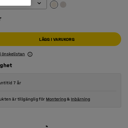
r
LÄGG I VARUKORG
 i önskelistan
ighet
ntitid 7 år
kten är tillgänglig för
Montering
&
Inbärning