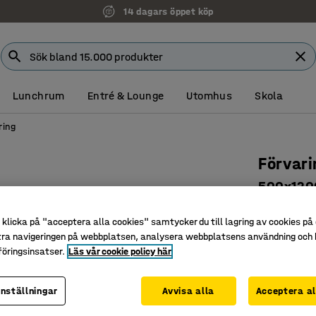
14 dagars öppet köp
Lunchrum
Entré & Lounge
Utomhus
Skola
ring
Förvari
500x1200
Art. nr
:
37
klicka på "acceptera alla cookies" samtycker du till lagring av cookies på 
Sockel ell
tra navigeringen på webbplatsen, analysera webbplatsens användning och b
öringsinsatser.
Läs vår cookie policy här
Tre fack
Björkkry
inställningar
Avvisa alla
Acceptera al
Underrede