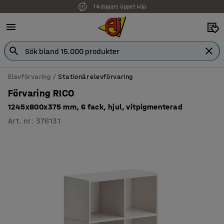
14 dagars öppet köp
Faktura för företag
Elevförvaring
Stationär elevförvaring
Förvaring RICO
1245x800x375 mm, 6 fack, hjul, vitpigmenterad
Art. nr
:
376131