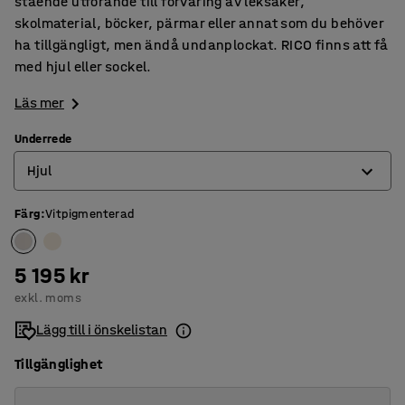
stående utförande till förvaring av leksaker,
skolmaterial, böcker, pärmar eller annat som du behöver
ha tillgängligt, men ändå undanplockat. RICO finns att få
med hjul eller sockel.
Läs mer
Underrede
Hjul
Färg
:
Vitpigmenterad
Hjul
Sockel
5 195 kr
exkl. moms
Lägg till i önskelistan
Tillgänglighet