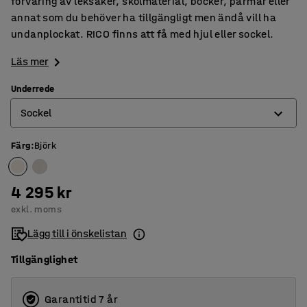
förvaring av leksaker, skolmaterial, böcker, pärmar eller
annat som du behöver ha tillgängligt men ändå vill ha
undanplockat. RICO finns att få med hjul eller sockel.
Läs mer
Underrede
Sockel
Färg
:
Björk
Hjul
Sockel
4 295 kr
exkl. moms
Lägg till i önskelistan
Tillgänglighet
Garantitid 7 år