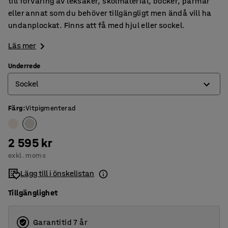
till förvaring av leksaker, skolmaterial, böcker, pärmar
eller annat som du behöver tillgängligt men ändå vill ha
undanplockat. Finns att få med hjul eller sockel.
Läs mer
Underrede
Sockel
Färg
:
Vitpigmenterad
Hjul
Sockel
2 595 kr
exkl. moms
Lägg till i önskelistan
Tillgänglighet
Garantitid 7 år