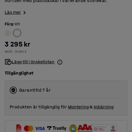
hurtsen med plastbackar i varierande storlekar.
Läs mer
Färg
:
Vit
3 295 kr
exkl. moms
Lägg till i önskelistan
Tillgänglighet
Garantitid 7 år
Produkten är tillgänglig för
Montering
&
Inbärning