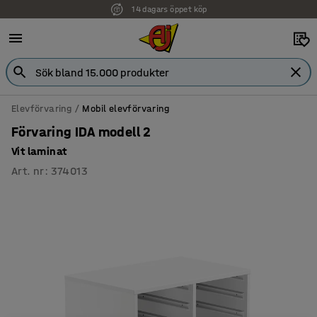
14 dagars öppet köp
Faktura för företag
Elevförvaring
Mobil elevförvaring
Förvaring IDA modell 2
Vit laminat
Art. nr
:
374013