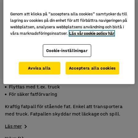
Genom att klicka på "acceptera alla cookies" samtycker du till
lagring av cookies på din enhet för att förbättra navigeringen på
webbplatsen, analysera webbplatsens användning och bistå i
våra marknadsföringsinsatser.
Läs vår cookie policy här
Cookie-inställningar
Avvisa alla
Acceptera alla cookies
Förhindrar spill och läckor
Flyttas med t.ex. truck
För säker fatförvaring
Kraftig fatpall för stående fat. Enkel att transportera
med truck. Fatpallen skyddar mot läckage och spill.
Läs mer