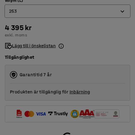
Volym (L)
253
4 395 kr
216
exkl. moms
222
Lägg till i önskelistan
253
Tillgänglighet
Garantitid 7 år
Produkten är tillgänglig för
Inbärning