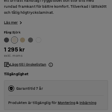
ett urfräst handtag i ryggstödet och stor sits med
rundad framkant för bättre komfort. Tillverkad i lättskött
och tålig högtryckslaminat.
Läs mer
Färg
:
Björk
1 295 kr
exkl. moms
Lägg till i önskelistan
Tillgänglighet
Garantitid 7 år
Produkten är tillgänglig för
Montering
&
Inbärning