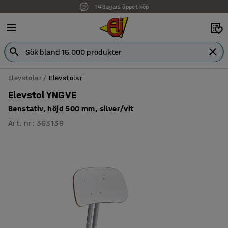
14 dagars öppet köp
Faktura för företag
Elevstolar
Elevstolar
Elevstol YNGVE
Benstativ, höjd 500 mm, silver/vit
Art. nr
:
363139