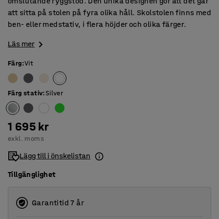
omslutande ryggstöd. Den unika designen gör att det går
att sitta på stolen på fyra olika håll. Skolstolen finns med
ben- eller medstativ, i flera höjder och olika färger.
Läs mer
Färg
:
Vit
Färg stativ
:
Silver
1 695 kr
exkl. moms
Lägg till i önskelistan
Tillgänglighet
Garantitid 7 år