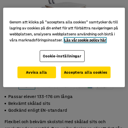
Genom att klicka på "acceptera alla cookies" samtycker du till
lagring av cookies på din enhet för att förbättra navigeringen på
webbplatsen, analysera webbplatsens användning och bistå i
våra marknadsföringsinsatser.
Läs vår cookie policy här
Cookie-inställningar
Avvisa alla
Acceptera alla cookies
Passar elever 133-176 cm långa
Bekvämt skålad sits
Godkänd enligt EN-standard
Flexibel och bekväm skolstol med skålad sits och