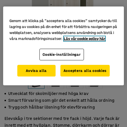
Genom att klicka på "acceptera alla cookies" samtycker du till
lagring av cookies på din enhet för att förbättra navigeringen på
webbplatsen, analysera webbplatsens användning och bistå i
våra marknadsföringsinsatser.
Läs vår cookie policy här
Cookie-inställningar
Avvisa alla
Acceptera alla cookies
Utvecklat för skolmiljöer med höga krav
Smart förvaring som gör det enkelt att hålla ordning
Trygg och hållbar lösning för elevförvaring
Elevskåp i tre sektioner med tre fack i höjd. Varje fack är
inrett med ett hyllplan. Stomme, dörrkarm och dörrar är