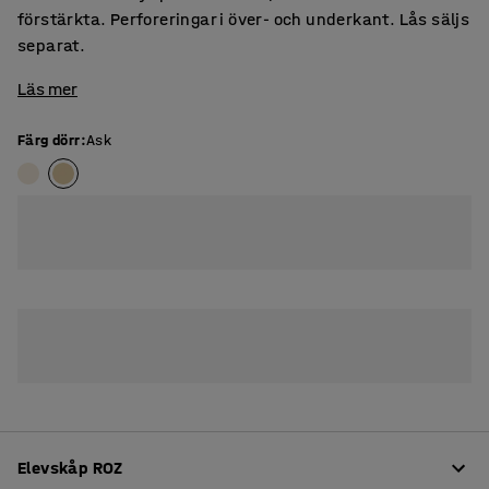
förstärkta. Perforeringar i över- och underkant. Lås säljs
separat.
Läs mer
Färg dörr
:
Ask
Elevskåp ROZ