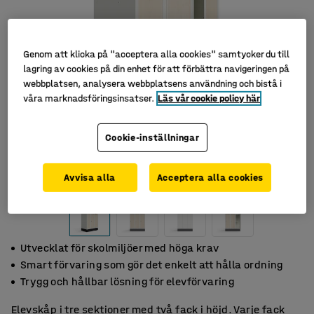
Genom att klicka på "acceptera alla cookies" samtycker du till
lagring av cookies på din enhet för att förbättra navigeringen på
webbplatsen, analysera webbplatsens användning och bistå i
våra marknadsföringsinsatser.
Läs vår cookie policy här
Cookie-inställningar
Avvisa alla
Acceptera alla cookies
Utvecklat för skolmiljöer med höga krav
Smart förvaring som gör det enkelt att hålla ordning
Trygg och hållbar lösning för elevförvaring
Elevskåp i tre sektioner med två fack i höjd. Varje fack