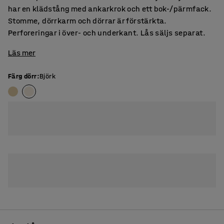
har en klädstång med ankarkrok och ett bok-/pärmfack.
Stomme, dörrkarm och dörrar är förstärkta.
Perforeringar i över- och underkant. Lås säljs separat.
Läs mer
Färg dörr
:
Björk