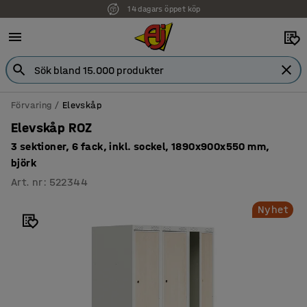
14 dagars öppet köp
Faktura för företag
Förvaring
Elevskåp
Elevskåp ROZ
3 sektioner, 6 fack, inkl. sockel, 1890x900x550 mm,
björk
Art. nr
:
522344
Nyhet