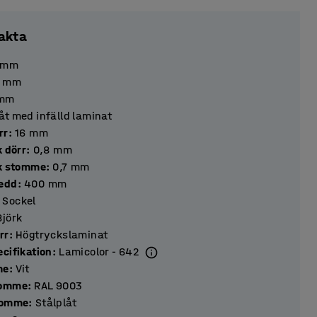
akta
mm
mm
mm
åt med infälld laminat
 dörr
:
16
mm
k dörr
:
0,8
mm
ek stomme
:
0,7
mm
redd
:
400
mm
Sockel
Björk
rr
:
Högtryckslaminat
cifikation
:
Lamicolor - 642
me
:
Vit
tomme
:
RAL 9003
tomme
:
Stålplåt