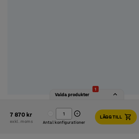
1
Valda produkter
7 870 kr
LÄGG TILL
exkl. moms
Antal konfigurationer