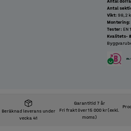
Antal dörr
Antal se
Vikt
:
98,2
Montering
:
Tester
:
EN 
Kvalitets-
Byggvarube
Garantitid 7 år
Prod
Fri frakt över 15 000 kr (exkl.
Beräknad leverans under
moms)
vecka 41