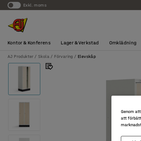
exkl. moms
Kontor & Konferens
Lager & Verkstad
Omklädning
AJ Produkter
Skola
Förvaring
Elevskåp
Genom att 
att förbät
marknadsf