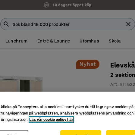
14 dagars öppet köp
Lunchrum
Entré & Lounge
Utomhus
Skola
Nyhet
Elevsk
2 sektio
Art. nr
:
52
Utvecklat
Smart för
klicka på "acceptera alla cookies" samtycker du till lagring av cookies på 
Trygg och
tra navigeringen på webbplatsen, analysera webbplatsens användning och b
öringsinsatser.
Läs vår cookie policy här
Elevskåp b
är inrett 