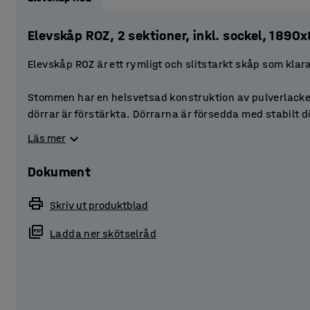
Elevskåp ROZ, 2 sektioner, inkl. sockel, 189
Elevskåp ROZ är ett rymligt och slitstarkt skåp som klar
Stommen har en helsvetsad konstruktion av pulverlack
dörrar är förstärkta. Dörrarna är försedda med stabilt 
90˚. Perforeringarna i stommens över- och underkant ge
Läs mer
Varje skåp är inrett med tre mindre förvaringsfack som 
Dokument
Högst upp i skåpet sitter en klädstång med en ankarkrok
finns gott om utrymme för exempelvis väskor.
Skriv ut produktblad
Ge eleverna en säker förvaring genom att komplettera s
Ladda ner skötselråd
alternativ!