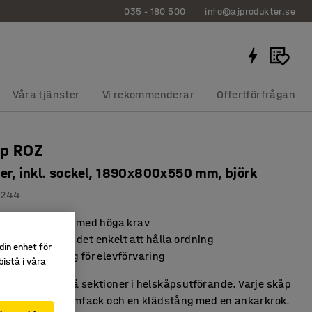
035 - 180 500
info@ajprodukter.se
Våra tjänster
Vi rekommenderar
Offertförfrågan
åp ROZ
ner, inkl. sockel, 1890x800x550 mm, björk
2244
 för skolmiljöer med höga krav
varing som gör det enkelt att hålla ordning
din enhet för
 hållbar lösning för elevförvaring
istå i våra
estående av två sektioner i helskåpsutförande. Varje skåp
med tre bok-/pärmfack och en klädstång med en ankarkrok.