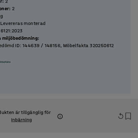
ar
:
2
ktioner
:
2
kg
Levereras monterad
16121:2023
 & miljöbedömning
:
dömd ID: 144639 / 148156, Möbelfakta 320250612
ukten är tillgänglig för
Inbärning