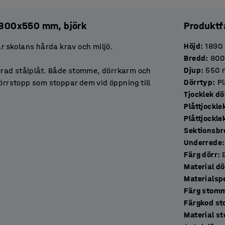
0x800x550 mm, björk
Produktf
Höjd
:
1890
ar skolans hårda krav och miljö.
Bredd
:
800
Djup
:
550
erad stålplåt. Både stomme, dörrkarm och
Dörrtyp
:
Pl
dörrstopp som stoppar dem vid öppning till
Tjocklek
r god ventilation.
Plåttjockle
Plåttjockl
är perfekta för böcker, pärmar och småsaker.
Sektionsb
 för upphängning av ytterkläder. Längst ner
Underrede
:
Färg dörr
:
Material dö
kåpen med en låsanordning. Välj bland våra
Materialspe
Färg stom
Färgkod s
Material s