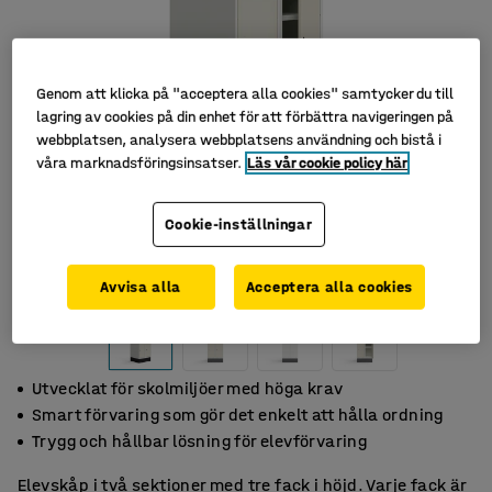
Genom att klicka på "acceptera alla cookies" samtycker du till
lagring av cookies på din enhet för att förbättra navigeringen på
webbplatsen, analysera webbplatsens användning och bistå i
våra marknadsföringsinsatser.
Läs vår cookie policy här
Cookie-inställningar
Avvisa alla
Acceptera alla cookies
Utvecklat för skolmiljöer med höga krav
Smart förvaring som gör det enkelt att hålla ordning
Trygg och hållbar lösning för elevförvaring
Elevskåp i två sektioner med tre fack i höjd. Varje fack är