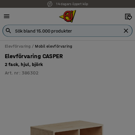
14 dagars öppet köp
Faktura för företag
Elevförvaring
Mobil elevförvaring
Elevförvaring CASPER
2 fack, hjul, björk
Art. nr
:
386302