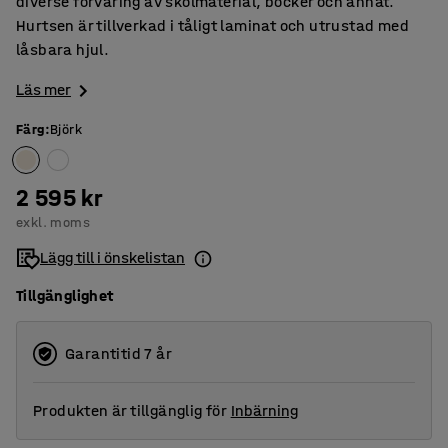
diverse förvaring av skolmaterial, böcker och annat.
Hurtsen är tillverkad i tåligt laminat och utrustad med
låsbara hjul.
Läs mer
Färg
:
Björk
2 595 kr
exkl. moms
Lägg till i önskelistan
Tillgänglighet
Garantitid 7 år
Produkten är tillgänglig för
Inbärning