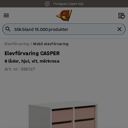
14 dagars öppet köp
Faktura för företag
Elevförvaring
Mobil elevförvaring
Elevförvaring CASPER
8 lådor, hjul, vit, mörkrosa
Art. nr
:
386127