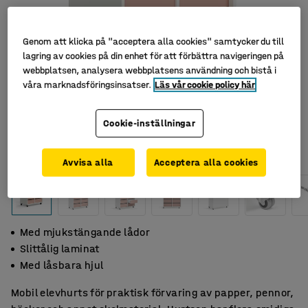
Genom att klicka på "acceptera alla cookies" samtycker du till
lagring av cookies på din enhet för att förbättra navigeringen på
webbplatsen, analysera webbplatsens användning och bistå i
våra marknadsföringsinsatser.
Läs vår cookie policy här
Cookie-inställningar
Avvisa alla
Acceptera alla cookies
Med mjukstängande lådor
Slittålig laminat
Med låsbara hjul
Mobil elevhurts för praktisk förvaring av papper, pennor,