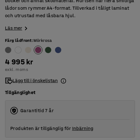
böcker och annat skolmaterial. Hurtsen har flera smidiga
lådor som rymmer A4-format. Tillverkad i tåligt laminat
och utrustad med låsbara hjul.
Läs mer
Färg lådfront
:
Mörkrosa
4 995 kr
exkl. moms
Lägg till i önskelistan
Tillgänglighet
Garantitid 7 år
Produkten är tillgänglig för
Inbärning