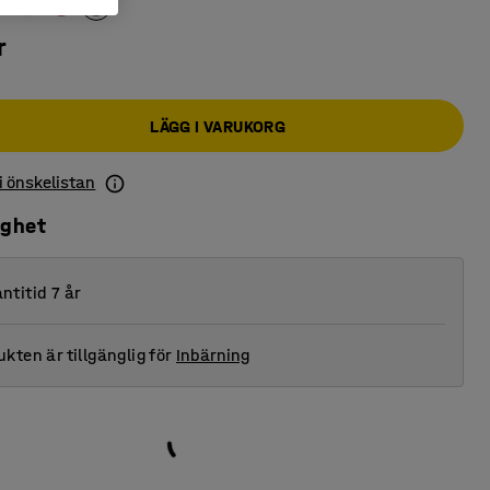
r
LÄGG I VARUKORG
 i önskelistan
ighet
ntitid 7 år
kten är tillgänglig för
Inbärning