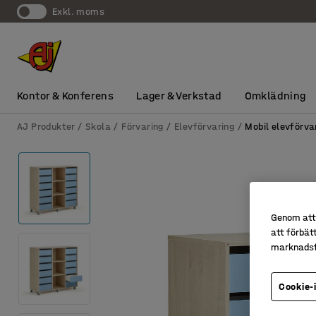
exkl. moms
Kontor & Konferens
Lager & Verkstad
Omklädning
AJ Produkter
Skola
Förvaring
Elevförvaring
Mobil elevförva
Genom att 
att förbät
marknadsf
Cookie-