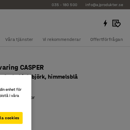
035 - 180 500
info@ajprodukter.se
Våra tjänster
Vi rekommenderar
Offertförfrågan
varing CASPER
 3 fack, hjul, björk, himmelsblå
7519
din enhet för
istå i våra
stängande lådor
 laminat
ra hjul
la cookies
t
:
Himmelsblå