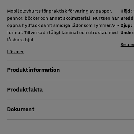
Mobil elevhurts för praktisk förvaring av papper,
Höjd
:
pennor, böcker och annat skolmaterial. Hurtsen har
Bredd
öppna hyllfack samt smidiga lådor som rymmer A4-
Djup
:
format. Tillverkad i tåligt laminat och utrustad med
Under
låsbara hjul.
Se mer
Läs mer
Produktinformation
Denna mobila hurts passar utmärkt för elevernas personli
Produktfakta
kompakt format och erbjuder mycket förvaring på liten yta.
passar in i de flesta skolmiljöer.
Höjd
:
1145
mm
Dokument
Bredd
:
1200
mm
Elevförvaringen har både öppna hyllfack och smidiga lådor
Djup
:
460
mm
skolmaterial. Låt förslagsvis eleverna dela förvaringsfack ell
Underrede
:
Hjul
Skriv ut produktblad
Förvaringen fungerar lika bra att använda till gemensam f
Färg
:
Björk