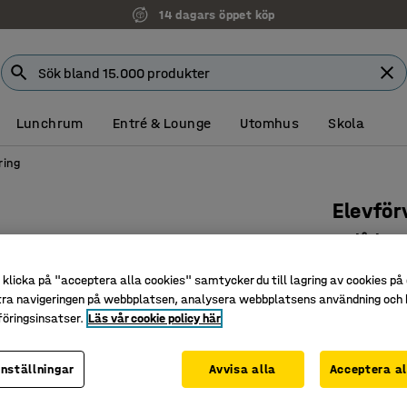
14 dagars öppet köp
Lunchrum
Entré & Lounge
Utomhus
Skola
ring
Elevför
12 lådor,
Art. nr
:
38
klicka på "acceptera alla cookies" samtycker du till lagring av cookies på 
tra navigeringen på webbplatsen, analysera webbplatsens användning och b
Med mjuk
öringsinsatser.
Läs vår cookie policy här
Slittåligt
Med låsba
inställningar
Avvisa alla
Acceptera al
Färg lådfron