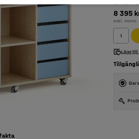
8 395 k
exkl. moms
Lägg till
Tillgängl
Gara
Produ
 fakta