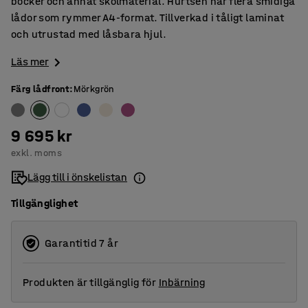
böcker och annat skolmaterial. Hurtsen har flera smidiga
lådor som rymmer A4-format. Tillverkad i tåligt laminat
och utrustad med låsbara hjul.
Läs mer
Färg lådfront
:
Mörkgrön
9 695 kr
exkl. moms
Lägg till i önskelistan
Tillgänglighet
Garantitid 7 år
Produkten är tillgänglig för
Inbärning