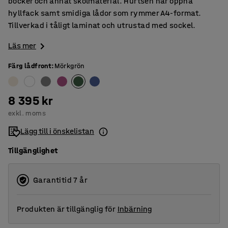
böcker och annat skolmaterial. Hurtsen har öppna
hyllfack samt smidiga lådor som rymmer A4-format.
Tillverkad i tåligt laminat och utrustad med sockel.
Läs mer
Färg lådfront
:
Mörkgrön
8 395 kr
exkl. moms
Lägg till i önskelistan
Tillgänglighet
Garantitid 7 år
Produkten är tillgänglig för
Inbärning