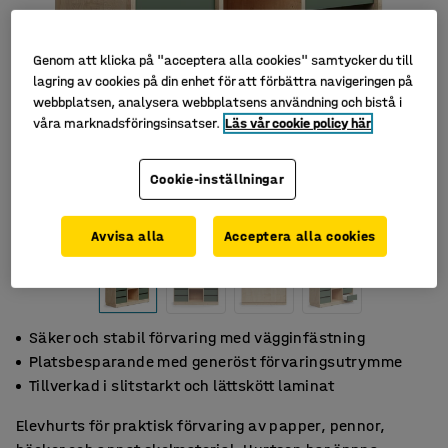
Genom att klicka på "acceptera alla cookies" samtycker du till
lagring av cookies på din enhet för att förbättra navigeringen på
webbplatsen, analysera webbplatsens användning och bistå i
våra marknadsföringsinsatser.
Läs vår cookie policy här
Cookie-inställningar
Avvisa alla
Acceptera alla cookies
Säker och stabil förvaring med vägginfästning
Platsbesparande med generöst förvaringsutrymme
Tillverkad i slitstarkt och lättskött laminat
Elevhurts för praktisk förvaring av papper, pennor,