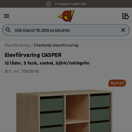
14 dagars öppet köp
Faktura för företag
Elevförvaring
Stationär elevförvaring
Elevförvaring CASPER
12 lådor, 3 fack, sockel, björk/mörkgrön
Art. nr
:
3910918
Nyhet