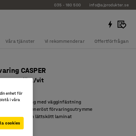
035 - 180 500
info@ajprodukter.se
Våra tjänster
Vi rekommenderar
Offertförfrågan
varing CASPER
 sockel, björk/vit
0513
din enhet för
istå i våra
 stabil förvaring med vägginfästning
parande med generöst förvaringsutrymme
 i slitstarkt och lättskött laminat
la cookies
t
:
Vit