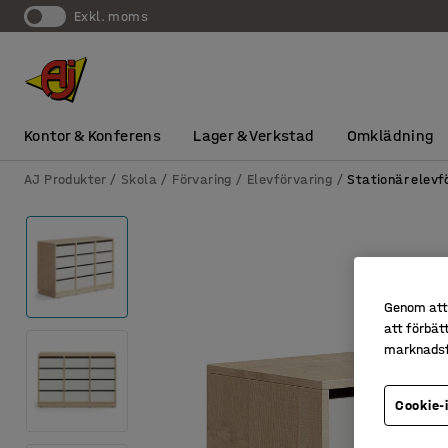
exkl. moms
Kontor & Konferens
Lager & Verkstad
Omklädning
AJ Produkter
Skola
Förvaring
Elevförvaring
Stationär elevf
Genom att 
att förbät
marknadsf
Cookie-