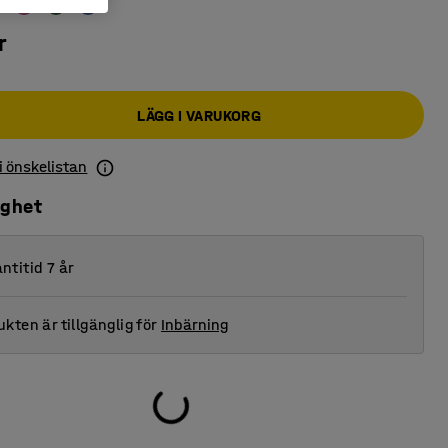
r
LÄGG I VARUKORG
 i önskelistan
ighet
ntitid 7 år
kten är tillgänglig för
Inbärning