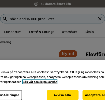
14 dagars öppet köp
Lunchrum
Entré & Lounge
Utomhus
Skola
örvaring
Nyhet
Elevför
12 lådor,
Art. nr
:
391
klicka på "acceptera alla cookies" samtycker du till lagring av cookies på 
tra navigeringen på webbplatsen, analysera webbplatsens användning och b
Säker och
öringsinsatser.
Läs vår cookie policy här
Platsbes
Tillverkad
inställningar
Avvisa alla
Acceptera al
Färg lådfron