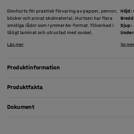
Elevhurts för praktisk förvaring av papper, pennor,
Höjd
:
böcker och annat skolmaterial. Hurtsen har flera
Bredd
smidiga lådor som rymmer A4-format. Tillverkad i
Djup
:
tåligt laminat och utrustad med sockel.
Under
Läs mer
Se mer
Produktinformation
Denna hurts passar utmärkt för elevernas personliga förv
Produktfakta
format och erbjuder mycket förvaring på liten yta. Varje el
pennor, böcker med mera i.
Höjd
:
800
mm
Dokument
Bredd
:
1200
mm
Ställ förvaringsmöbeln utmed en vägg eller använd som r
Djup
:
460
mm
bredvid ett elevbord för att erbjuda lättillgänglig förvaring.
Underrede
:
Sockel
Skriv ut produktblad
Färg
:
Björk
Förvaringshurtsen är tillverkad av laminat vilket ger strykt