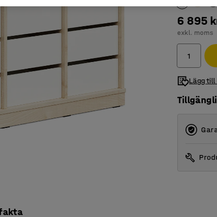
6 895 k
exkl. moms
Lägg till
Tillgängl
Gara
Produ
 fakta