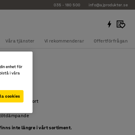
035 - 180 500
info@ajprodukter.se
Våra tjänster
Vi rekommenderar
Offertförfrågan
din enhet för
plast
istå i våra
1500 mm
59
la cookies
ing och transport
e emballering
stötdämpande
inns inte längre i vårt sortiment.