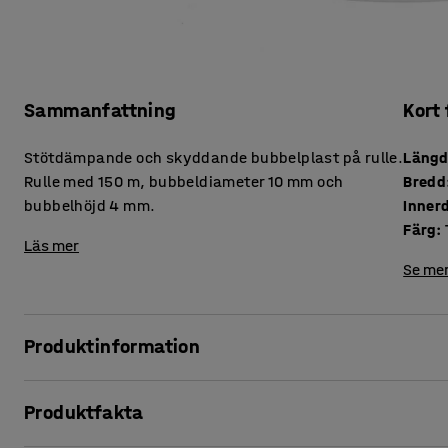
Sammanfattning
Kort
Stötdämpande och skyddande bubbelplast på rulle.
Läng
Rulle med 150 m, bubbeldiameter 10 mm och
Bredd
bubbelhöjd 4 mm.
Inner
Färg
:
Läs mer
Se mer
Produktinformation
Bubbelplast är ett kostnadseffektivt och utomordentligt b
Produktfakta
skyddande och stötdämpande och passar för alla verksam
linda bubbelplast runt föremål som ska förvaras för att s