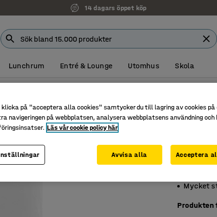
14 dagars öppet köp
Lunchrum
Entré & Lounge
Utomhus
Skola
ngsutrustning
Bubbelplast
klicka på "acceptera alla cookies" samtycker du till lagring av cookies på 
Bubbel
tra navigeringen på webbplatsen, analysera webbplatsens användning och b
Bredd: 
öringsinsatser.
Läs vår cookie policy här
Art. nr
:
201
inställningar
Avvisa alla
Acceptera al
För packn
Skyddand
Mycket 
Produkten f