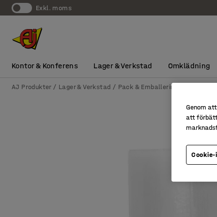
exkl. moms
Kontor & Konferens
Lager & Verkstad
Omklädning
AJ Produkter
Lager & Verkstad
Pack & Emballering
Emballeri
Genom att 
att förbät
marknadsf
Cookie-