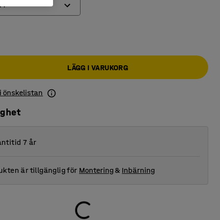
A4
e A4
e A4
LÄGG I VARUKORG
 i önskelistan
ighet
ntitid 7 år
kten är tillgänglig för
Montering
&
Inbärning