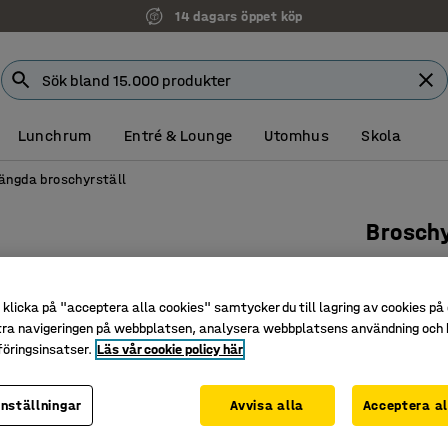
14 dagars öppet köp
Lunchrum
Entré & Lounge
Utomhus
Skola
ängda broschyrställ
Broschy
6 fack, 
Art. nr
:
125
klicka på "acceptera alla cookies" samtycker du till lagring av cookies på 
tra navigeringen på webbplatsen, analysera webbplatsens användning och b
Slagtålig
öringsinsatser.
Läs vår cookie policy här
Enkel des
För mångs
inställningar
Avvisa alla
Acceptera al
Format