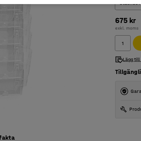
Stående 
675 kr
Liggand
exkl. moms
Ståend
Lägg till
Tillgängl
Gara
Produ
 fakta