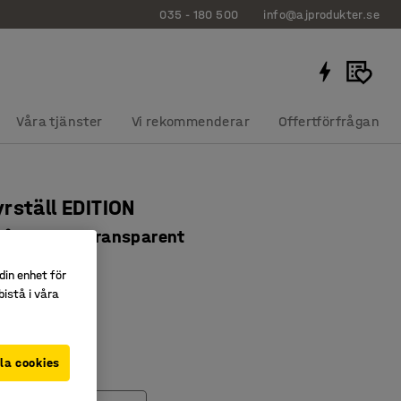
035 - 180 500
info@ajprodukter.se
Våra tjänster
Vi rekommenderar
Offertförfrågan
rställ EDITION
stående A4, transparent
171
din enhet för
istå i våra
 plast
ign
idig förvaring
la cookies