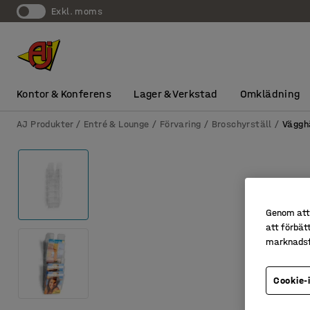
exkl. moms
Kontor & Konferens
Lager & Verkstad
Omklädning
AJ Produkter
Entré & Lounge
Förvaring
Broschyrställ
Väggh
Genom att 
att förbät
marknadsf
Cookie-