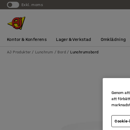
exkl. moms
Kontor & Konferens
Lager & Verkstad
Omklädning
AJ Produkter
Lunchrum
Bord
Lunchrumsbord
Genom att 
att förbät
marknadsf
Cookie-