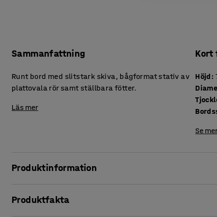
Sammanfattning
Kort
Runt bord med slitstark skiva, bågformat stativ av
Höjd
:
plattovala rör samt ställbara fötter.
Diame
Läs mer
Bords
Se mer
Produktinformation
Mycket stabilt och rejält bord som tål tuffa tag. Bordet ha
Produktfakta
slitstark och lätt att torka av. Bordet är särskilt lämpligt
klassrum. Det passar även bra som ett mindre mötesbord oc