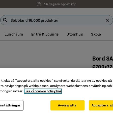
14 dagars öppet köp
Lunchrum
Entré & Lounge
Utomhus
Skola
Bord S
Ø700x72
Art. nr
:
10
klicka på "acceptera alla cookies" samtycker du till lagring av cookies på 
Stabilt oc
tra navigeringen på webbplatsen, analysera webbplatsens användning och b
Tålig lam
öringsinsatser.
Läs vår cookie policy här
Plattoval
inställningar
Avvisa alla
Acceptera al
Färg bordssk