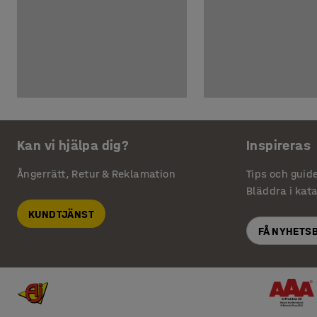
Kan vi hjälpa dig?
Inspireras
Ångerrätt, Retur & Reklamation
Tips och guid
Bläddra i kat
KUNDTJÄNST
FÅ NYHETS