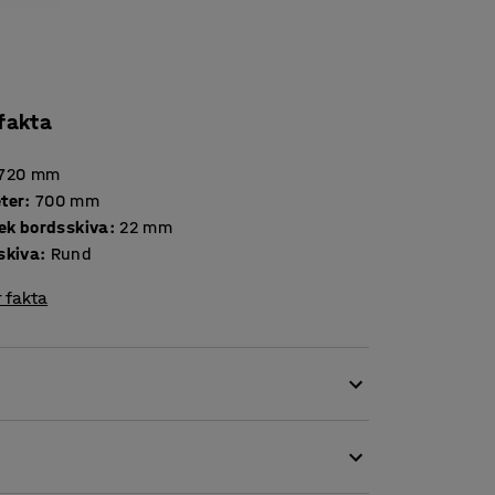
 fakta
720
mm
ter
:
700
mm
Tjocklek bordsskiva
:
22
mm
skiva
:
Rund
 fakta
r en rund bordsskiva av laminat, vilket är både
 för exempelvis lunchrum, skolmatsalar och
h den runda skivan bidrar till att skapa en