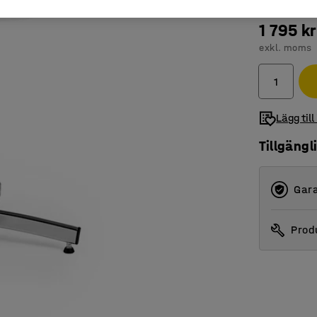
1 795 kr
exkl. moms
Lägg till
Tillgängl
Gara
Produ