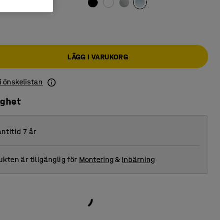
LÄGG I VARUKORG
 i önskelistan
ighet
ntitid 7 år
kten är tillgänglig för
Montering
&
Inbärning