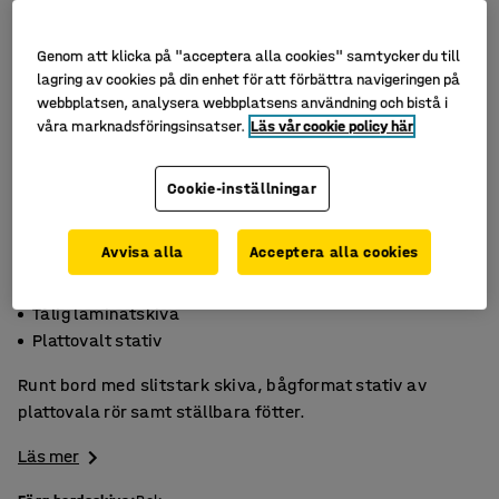
Genom att klicka på "acceptera alla cookies" samtycker du till
lagring av cookies på din enhet för att förbättra navigeringen på
webbplatsen, analysera webbplatsens användning och bistå i
våra marknadsföringsinsatser.
Läs vår cookie policy här
Cookie-inställningar
Avvisa alla
Acceptera alla cookies
Stabilt och rejält
Tålig laminatskiva
Plattovalt stativ
Runt bord med slitstark skiva, bågformat stativ av
plattovala rör samt ställbara fötter.
Läs mer