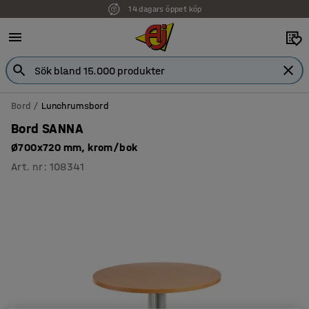
14 dagars öppet köp
Bord
Lunchrumsbord
Bord SANNA
Ø700x720 mm, krom/bok
Art. nr
:
108341