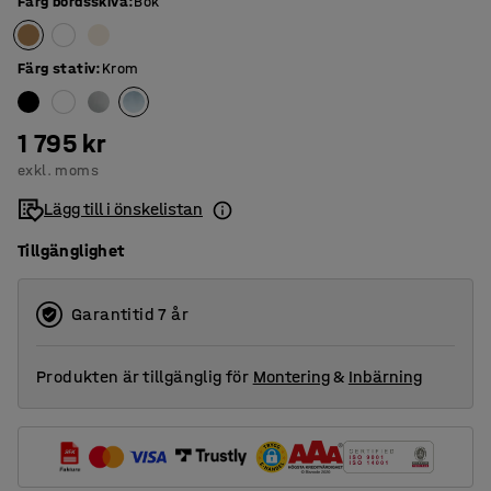
Färg bordsskiva
:
Bok
Färg stativ
:
Krom
1 795 kr
exkl. moms
Lägg till i önskelistan
Tillgänglighet
Garantitid 7 år
Produkten är tillgänglig för
Montering
&
Inbärning