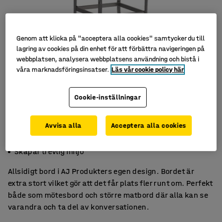
Genom att klicka på "acceptera alla cookies" samtycker du till
lagring av cookies på din enhet för att förbättra navigeringen på
webbplatsen, analysera webbplatsens användning och bistå i
våra marknadsföringsinsatser.
Läs vår cookie policy här
Cookie-inställningar
Avvisa alla
Acceptera alla cookies
Extra stort – ger plats för fler
För möte, arbete och matsal
Skapar trevlig miljö
Allsidigt bord i AJ Produkters egen design. Bordet är
extra stort vilket gör att det får plats fler runt om. Perfekt
både som mötesbord och större matbord där alla kan se
varandra och ta del av konversationen.