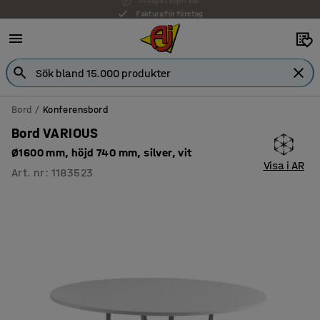
Faktura för företag
Bord
Konferensbord
Bord VARIOUS
Ø1600 mm, höjd 740 mm, silver, vit
Visa i AR
Art. nr
:
1183523