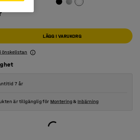
r
LÄGG I VARUKORG
 i önskelistan
ighet
ntitid 7 år
kten är tillgänglig för
Montering
&
Inbärning