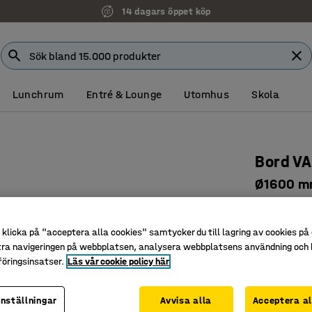
14 dagars öppet köp
Lunchrum
Entré & Lounge
Utomhus
Skola
Bord V
Ø1600 mm
Art. nr
:
118
klicka på "acceptera alla cookies" samtycker du till lagring av cookies på 
Extra stor
tra navigeringen på webbplatsen, analysera webbplatsens användning och b
För möte,
öringsinsatser.
Läs vår cookie policy här
Skapar tr
Färg bordssk
inställningar
Avvisa alla
Acceptera al