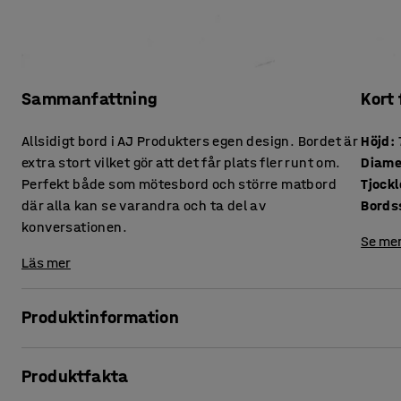
Sammanfattning
Kort
Allsidigt bord i AJ Produkters egen design. Bordet är
Höjd
:
extra stort vilket gör att det får plats fler runt om.
Diame
Perfekt både som mötesbord och större matbord
där alla kan se varandra och ta del av
Bords
konversationen.
Se mer
Läs mer
Produktinformation
Skapa en sammanhängande arbetsplats där varje rum ger 
Produktfakta
runda bord är helt unikt för AJs sortiment då det designats 
miljöer, såsom lunch-, mötes- eller konferensrummet och 