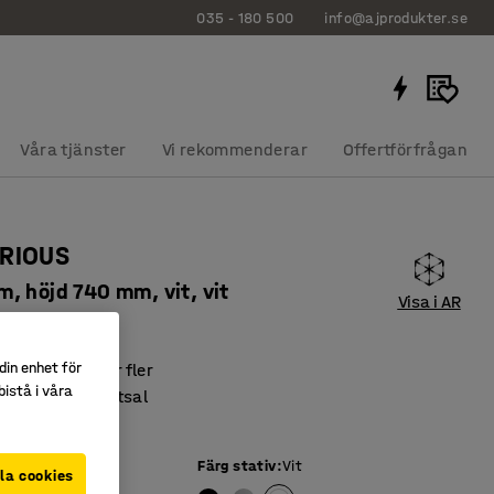
035 - 180 500
info@ajprodukter.se
Våra tjänster
Vi rekommenderar
Offertförfrågan
ARIOUS
, höjd 740 mm, vit, vit
Visa i AR
3533
din enhet för
t – ger plats för fler
istå i våra
 arbete och matsal
evlig miljö
iva
:
Vit
Färg stativ
:
Vit
la cookies