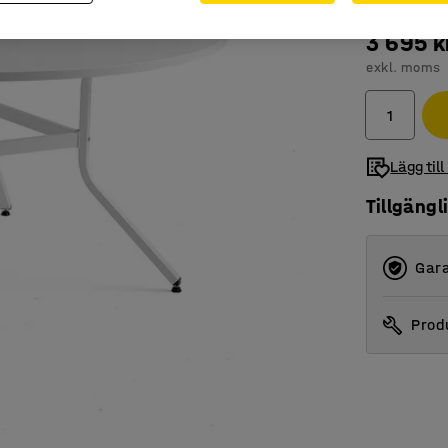
3 695 k
exkl. moms
Lägg till
Tillgängl
Gara
Produ