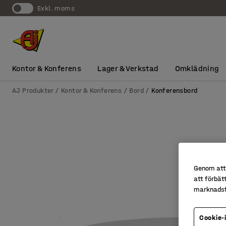
exkl. moms
Kontor & Konferens
Lager & Verkstad
Omklädning
AJ Produkter
Kontor & Konferens
Bord
Konferensbord
Genom att 
att förbät
marknadsf
Cookie-