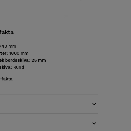
 fakta
740
mm
ter
:
1600
mm
Tjocklek bordsskiva
:
25
mm
skiva
:
Rund
 fakta
samma stilrena intryck som nästa. Detta
på plats. Det stora bordet passar i ett flertal
kan kombineras med flera sorters stolar.