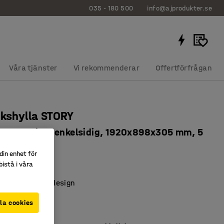
035 - 180 500
info@ajprodukter.se
Våra tjänster
Vi rekommenderar
Offertförfrågan
ekshylla STORY
dssektion, enkelsidig, 1920x898x305 mm, 5
t
din enhet för
761
istå i våra
 skandinavisk design
dssektion
la cookies
g