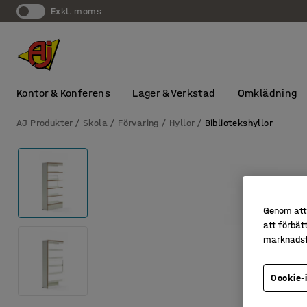
exkl. moms
Kontor & Konferens
Lager & Verkstad
Omklädning
AJ Produkter
Skola
Förvaring
Hyllor
Bibliotekshyllor
Genom att 
att förbät
marknadsf
Cookie-