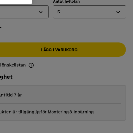
Antal hyllplan
5
r
3
4
LÄGG I VARUKORG
5
6
 i önskelistan
ighet
ntitid 7 år
kten är tillgänglig för
Montering
&
Inbärning