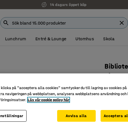
14 dagars öppet köp
Lunchrum
Entré & Lounge
Utomhus
Skola
Bibliot
Påbyggna
hyllor, vi
klicka på "acceptera alla cookies" samtycker du till lagring av cookies på 
Art. nr
:
377
tra navigeringen på webbplatsen, analysera webbplatsens användning och b
öringsinsatser.
Läs vår cookie policy här
Avskalad
Påbyggna
inställningar
Avvisa alla
Acceptera al
Enkelsidi