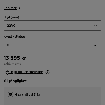
Läs mer
Höjd (mm)
2240
Antal hyllplan
1280
6
1600
1920
13 595 kr
3
exkl. moms
2240
4
Lägg till i önskelistan
5
Tillgänglighet
6
Garantitid 7 år