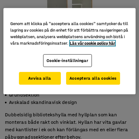
Genom att klicka på "acceptera alla cookies" samtycker du till
lagring av cookies på din enhet för att förbättra navigeringen på
webbplatsen, analysera webbplatsens användning och bistå i
våra marknadsföringsinsatser.
Läs vår cookie policy här
Cookie-inställningar
Avvisa alla
Acceptera alla cookies
Dubbelsidig
Grundsektion
Avskalad skandinavisk design
Dubbelsidig bibliotekshylla med hyllplan som kan
monteras både rakt och vinklat. Hyllan har vita gavlar
med kantlister i ek och kan förlängas med en eller flera
påbyggnadssektioner efter behov.