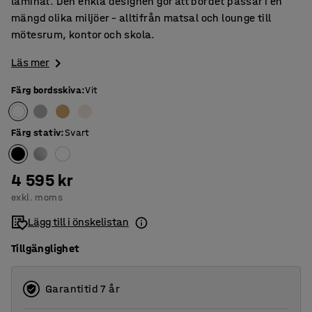
laminat. Den enkla designen gör att bordet passar i en
mängd olika miljöer – alltifrån matsal och lounge till
mötesrum, kontor och skola.
Läs mer
Färg bordsskiva
:
Vit
Färg stativ
:
Svart
4 595 kr
exkl. moms
Lägg till i önskelistan
Tillgänglighet
Garantitid 7 år