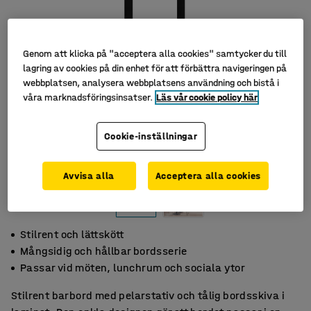
Genom att klicka på "acceptera alla cookies" samtycker du till
lagring av cookies på din enhet för att förbättra navigeringen på
webbplatsen, analysera webbplatsens användning och bistå i
våra marknadsföringsinsatser.
Läs vår cookie policy här
Cookie-inställningar
Avvisa alla
Acceptera alla cookies
Stilrent och lättskött
Mångsidig och hållbar bordsserie
Passar vid möten, lunchrum och sociala ytor
Stilrent barbord med pelarstativ och tålig bordsskiva i