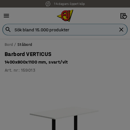
14 dagars öppet köp
Faktura för företag
Bord
Ståbord
Barbord VERTICUS
1400x800x1100 mm, svart/vit
Art. nr
:
159013