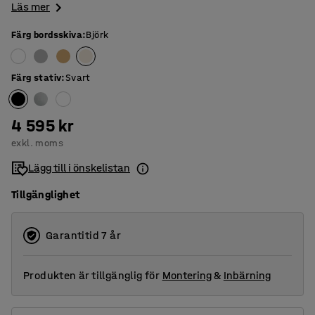
Läs mer
Färg bordsskiva
:
Björk
Färg stativ
:
Svart
4 595 kr
exkl. moms
Lägg till i önskelistan
Tillgänglighet
Garantitid 7 år
Produkten är tillgänglig för
Montering
&
Inbärning