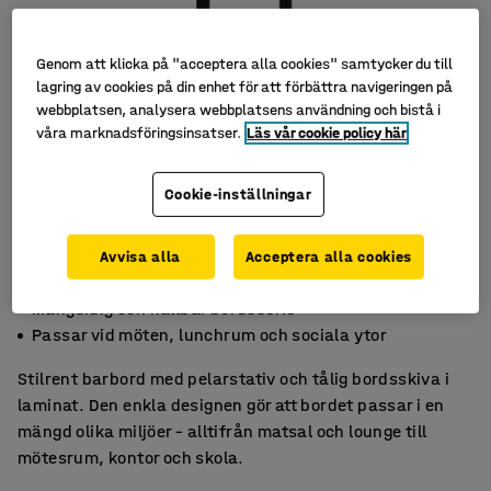
Genom att klicka på "acceptera alla cookies" samtycker du till
lagring av cookies på din enhet för att förbättra navigeringen på
webbplatsen, analysera webbplatsens användning och bistå i
våra marknadsföringsinsatser.
Läs vår cookie policy här
Cookie-inställningar
Avvisa alla
Acceptera alla cookies
Stilrent och lättskött
Mångsidig och hållbar bordsserie
Passar vid möten, lunchrum och sociala ytor
Stilrent barbord med pelarstativ och tålig bordsskiva i
laminat. Den enkla designen gör att bordet passar i en
mängd olika miljöer – alltifrån matsal och lounge till
mötesrum, kontor och skola.