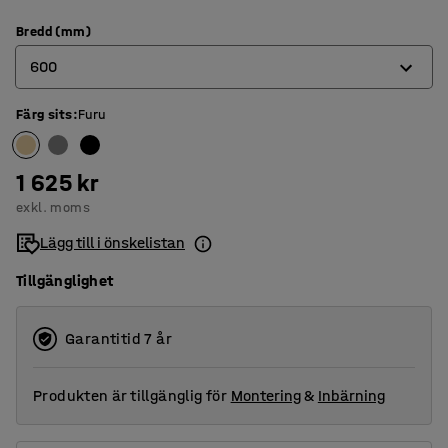
Bredd (mm)
600
Färg sits
:
Furu
600
800
1 625 kr
900
exkl. moms
1200
Lägg till i önskelistan
Tillgänglighet
Garantitid 7 år
Produkten är tillgänglig för
Montering
&
Inbärning