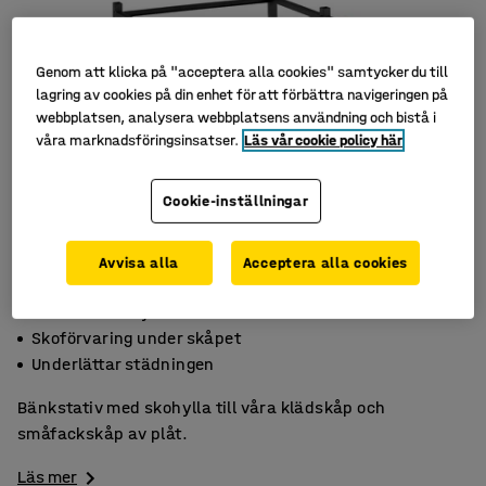
Genom att klicka på "acceptera alla cookies" samtycker du till
lagring av cookies på din enhet för att förbättra navigeringen på
webbplatsen, analysera webbplatsens användning och bistå i
våra marknadsföringsinsatser.
Läs vår cookie policy här
Cookie-inställningar
Avvisa alla
Acceptera alla cookies
Bekväm sitthöjd
Skoförvaring under skåpet
Underlättar städningen
Bänkstativ med skohylla till våra klädskåp och
småfackskåp av plåt.
Läs mer