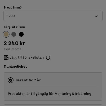
Bredd (mm)
1200
Färg sits
:
Furu
600
800
2 240 kr
900
exkl. moms
1200
Lägg till i önskelistan
Tillgänglighet
Garantitid 7 år
Produkten är tillgänglig för
Montering
&
Inbärning