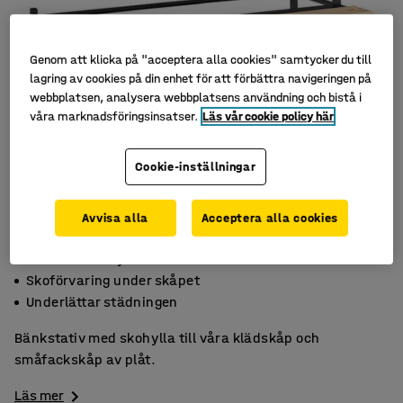
Genom att klicka på "acceptera alla cookies" samtycker du till
lagring av cookies på din enhet för att förbättra navigeringen på
webbplatsen, analysera webbplatsens användning och bistå i
våra marknadsföringsinsatser.
Läs vår cookie policy här
Cookie-inställningar
Avvisa alla
Acceptera alla cookies
Bekväm sitthöjd
Skoförvaring under skåpet
Underlättar städningen
Bänkstativ med skohylla till våra klädskåp och
småfackskåp av plåt.
Läs mer