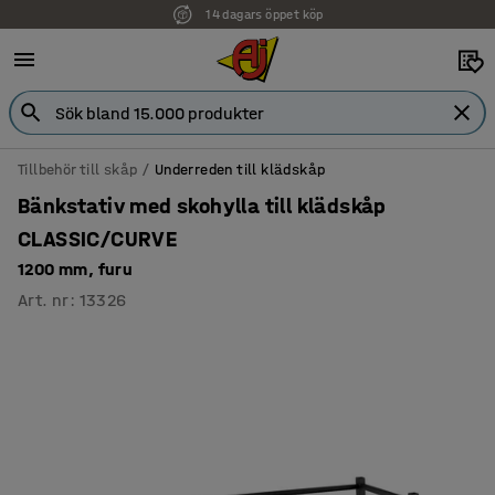
14 dagars öppet köp
Faktura för företag
Tillbehör till skåp
Underreden till klädskåp
Bänkstativ med skohylla till klädskåp
CLASSIC/CURVE
1200 mm, furu
Art. nr
:
13326