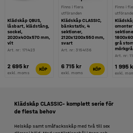
Finns i flera
Finns i fl
utföranden
utförand
Klädskåp QBUS,
Klädskåp CLASSIC,
Klädskå
låsbart, klädstång,
bänkstativ, 4
omonter
sockel,
sektioner,
sektione
2020x400x570 mm,
2120x1200x550 mm,
1800x6
vit
svart
grå sto
mörkgrå
Art. nr
:
171423
Art. nr
:
3154136
Art. nr
:
1
2 695 kr
6 715 kr
1 995 k
KÖP
KÖP
exkl. moms
exkl. moms
exkl. mo
Klädskåp CLASSIC– komplett serie för
de flesta behov
Helskåp samt småfacksskåp med två till sex