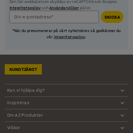
Den här webbplatsen skyddas av reCAPTCHA och Googles
Integritetspolicy
och
Användarvillkor
gäller.
Din e-postadress*
SKICKA
*När du prenumererar på vårt nyhetsbrev så godkänner du
vår
integritetspolicy
.
KUNDTJÄNST
Kan vi hjälpa dig?
Inspireras
Om AJ Produkter
Villkor