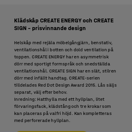
Klädskåp CREATE ENERGY och CREATE
SIGN – prisvinnande design
Helskåp med rejäla möbelgångjärn, benstativ,
ventilationshål i botten och dold ventilation på
toppen. CREATE ENERGY har en asymmetrisk
dörr med sportigt formspråk och snedställda
ventilationshål. CREATE SIGN har en slät, stilren
dörr med infällt handtag. CREATE-serien
tilldelades Red Dot Design Award 2015. Lås säljs
separat, välj efter behov.
Inredning: Hatthylla med ett hyllplan, litet
förvaringsfack, klädstång och tre krokar som
kan placeras på valfri höjd. Kan kompletteras
med perforerade hyllplan.