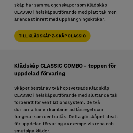
skåp har samma egenskaper som Klädskåp
CLASSIC i helskåpsutförande med platt tak men
är endast inrett med upphängningskrokar.
TILL KLÄDSKÅP Z-SKÅP CLASSIC
Klädskåp CLASSIC COMBO – toppen för
uppdelad förvaring
Skåpet består av två hopsvetsade Klädskåp
CLASSIC i helskåpsutförande med sluttande tak
förberett för ventilationssystem. De två
dörrarna har en kombinerad låsregel som
fungerar som centrallås. Detta gör skåpet idealt
för uppdelad förvaring av exempelvis rena och
smutsiga kläder.