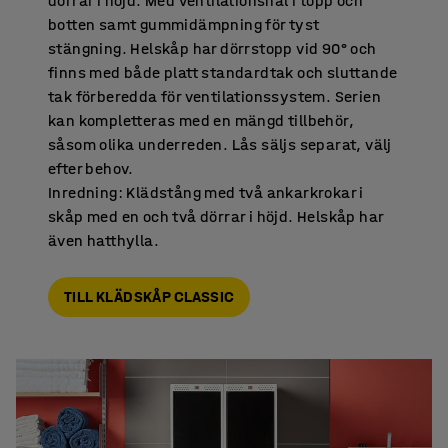
dörrar i höjd. Med ventilationshål i topp och
botten samt gummidämpning för tyst
stängning. Helskåp har dörrstopp vid 90° och
finns med både platt standardtak och sluttande
tak förberedda för ventilationssystem. Serien
kan kompletteras med en mängd tillbehör,
såsom olika underreden. Lås säljs separat, välj
efter behov.
Inredning: Klädstång med två ankarkrokar i
skåp med en och två dörrar i höjd. Helskåp har
även hatthylla.
TILL KLÄDSKÅP CLASSIC