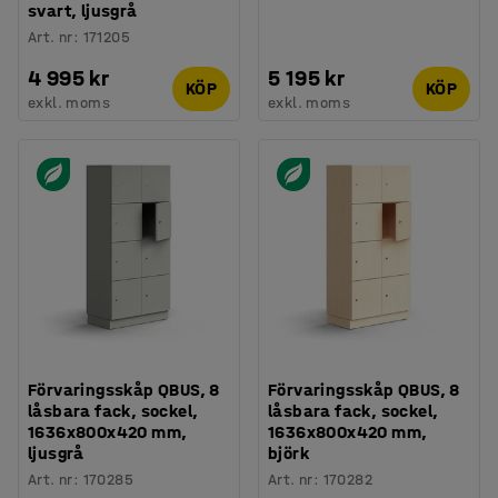
svart, ljusgrå
Art. nr
:
171205
4 995 kr
5 195 kr
KÖP
KÖP
exkl. moms
exkl. moms
Förvaringsskåp QBUS, 8
Förvaringsskåp QBUS, 8
låsbara fack, sockel,
låsbara fack, sockel,
1636x800x420 mm,
1636x800x420 mm,
ljusgrå
björk
Art. nr
:
170285
Art. nr
:
170282