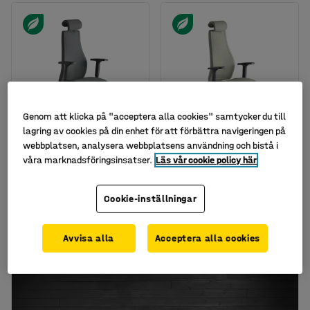
Genom att klicka på "acceptera alla cookies" samtycker du till
lagring av cookies på din enhet för att förbättra navigeringen på
webbplatsen, analysera webbplatsens användning och bistå i
Kontorsstol LANCASTER,
Kontorsstol LANCASTER,
våra marknadsföringsinsatser.
Läs vår cookie policy här
hög rygg, antracit
hög rygg, ljusgrön
Art. nr
:
14521
Art. nr
:
14522
Cookie-inställningar
6 895 kr
6 895 kr
KÖP
KÖP
exkl. moms
exkl. moms
Avvisa alla
Acceptera alla cookies