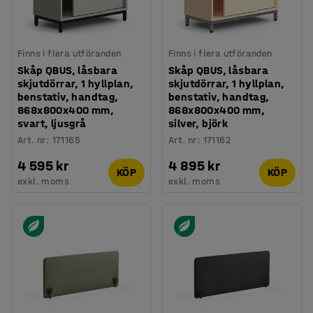
Finns i flera utföranden
Finns i flera utföranden
Skåp QBUS, låsbara
Skåp QBUS, låsbara
skjutdörrar, 1 hyllplan,
skjutdörrar, 1 hyllplan,
benstativ, handtag,
benstativ, handtag,
868x800x400 mm,
868x800x400 mm,
svart, ljusgrå
silver, björk
Art. nr
:
171165
Art. nr
:
171162
4 595 kr
4 895 kr
KÖP
KÖP
exkl. moms
exkl. moms