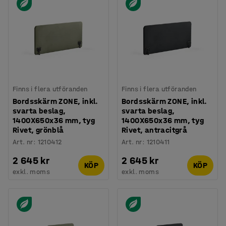
Finns i flera utföranden
Finns i flera utföranden
Bordsskärm ZONE, inkl.
Bordsskärm ZONE, inkl.
svarta beslag,
svarta beslag,
1400X650x36 mm, tyg
1400X650x36 mm, tyg
Rivet, grönblå
Rivet, antracitgrå
Art. nr
:
1210412
Art. nr
:
1210411
2 645 kr
2 645 kr
KÖP
KÖP
exkl. moms
exkl. moms