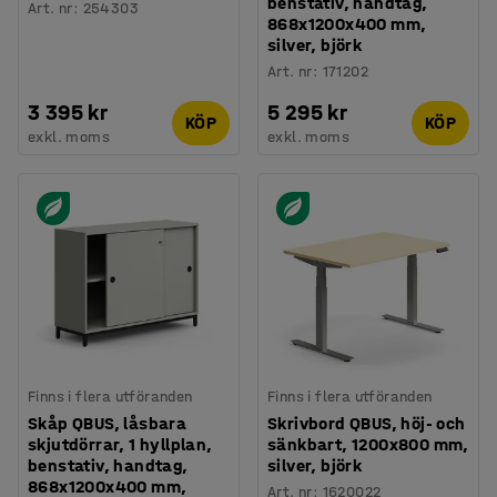
benstativ, handtag,
Art. nr
:
254303
868x1200x400 mm,
silver, björk
Art. nr
:
171202
3 395 kr
5 295 kr
KÖP
KÖP
exkl. moms
exkl. moms
Finns i flera utföranden
Finns i flera utföranden
Skåp QBUS, låsbara
Skrivbord QBUS, höj- och
skjutdörrar, 1 hyllplan,
sänkbart, 1200x800 mm,
benstativ, handtag,
silver, björk
868x1200x400 mm,
Art. nr
:
1620022