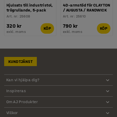
Hjulsats till industristol,
4D-armstöd för CLAYTON
trögrullande, 5-pack
/ AUGUSTA / RANDWICK
Art. nr
:
25608
Art. nr
:
25610
320 kr
790 kr
KÖP
KÖP
exkl. moms
exkl. moms
KUNDTJÄNST
Kan vi hjälpa dig?
Inspireras
Om AJ Produkter
Villkor