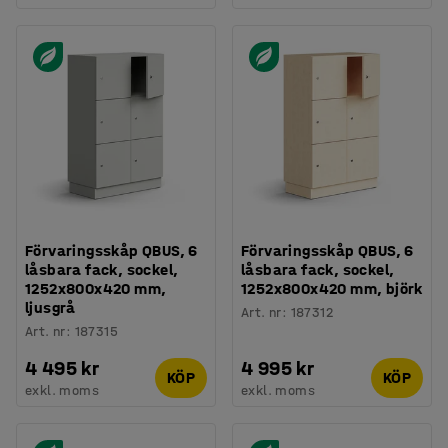
Förvaringsskåp QBUS, 6
Förvaringsskåp QBUS, 6
låsbara fack, sockel,
låsbara fack, sockel,
1252x800x420 mm,
1252x800x420 mm, björk
ljusgrå
Art. nr
:
187312
Art. nr
:
187315
4 495 kr
4 995 kr
KÖP
KÖP
exkl. moms
exkl. moms