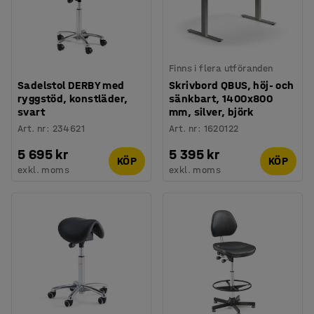
Finns i flera utföranden
Sadelstol DERBY med
Skrivbord QBUS, höj- och
ryggstöd, konstläder,
sänkbart, 1400x800
svart
mm, silver, björk
Art. nr
:
234621
Art. nr
:
1620122
5 695 kr
5 395 kr
KÖP
KÖP
exkl. moms
exkl. moms