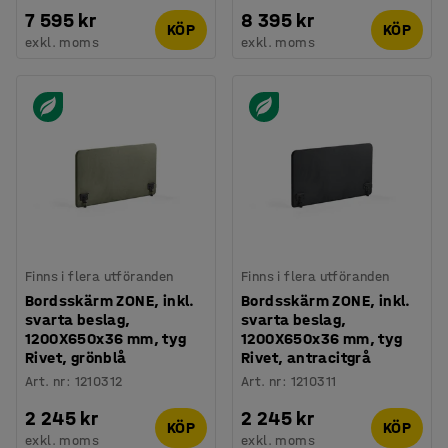
7 595 kr
8 395 kr
KÖP
KÖP
exkl. moms
exkl. moms
Finns i flera utföranden
Finns i flera utföranden
Bordsskärm ZONE, inkl.
Bordsskärm ZONE, inkl.
svarta beslag,
svarta beslag,
1200X650x36 mm, tyg
1200X650x36 mm, tyg
Rivet, grönblå
Rivet, antracitgrå
Art. nr
:
1210312
Art. nr
:
1210311
2 245 kr
2 245 kr
KÖP
KÖP
exkl. moms
exkl. moms