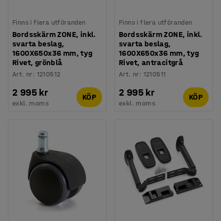
Finns i flera utföranden
Finns i flera utföranden
Bordsskärm ZONE, inkl.
Bordsskärm ZONE, inkl.
svarta beslag,
svarta beslag,
1600X650x36 mm, tyg
1600X650x36 mm, tyg
Rivet, grönblå
Rivet, antracitgrå
Art. nr
:
1210512
Art. nr
:
1210511
2 995 kr
2 995 kr
KÖP
KÖP
exkl. moms
exkl. moms