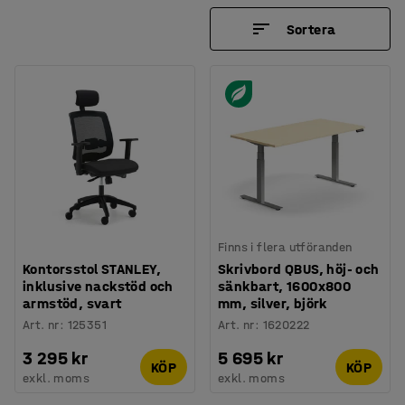
Sortera
Finns i flera utföranden
Kontorsstol STANLEY,
Skrivbord QBUS, höj- och
inklusive nackstöd och
sänkbart, 1600x800
armstöd, svart
mm, silver, björk
Art. nr
:
125351
Art. nr
:
1620222
3 295 kr
5 695 kr
KÖP
KÖP
exkl. moms
exkl. moms