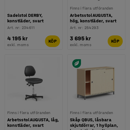
Finns i flera utföranden
Sadelstol DERBY,
Arbetsstol AUGUSTA,
konstläder, svart
hög, konstläder, svart
Art. nr
:
234611
Art. nr
:
254293
4 195 kr
3 695 kr
KÖP
KÖP
exkl. moms
exkl. moms
Finns i flera utföranden
Finns i flera utföranden
Arbetsstol AUGUSTA, låg,
Skåp QBUS, låsbara
konstläder, svart
skjutdörrar, 1 hyllplan,