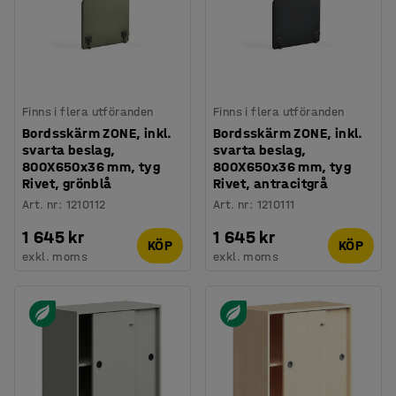
Finns i flera utföranden
Finns i flera utföranden
Bordsskärm ZONE, inkl.
Bordsskärm ZONE, inkl.
svarta beslag,
svarta beslag,
800X650x36 mm, tyg
800X650x36 mm, tyg
Rivet, grönblå
Rivet, antracitgrå
Art. nr
:
1210112
Art. nr
:
1210111
1 645 kr
1 645 kr
KÖP
KÖP
exkl. moms
exkl. moms