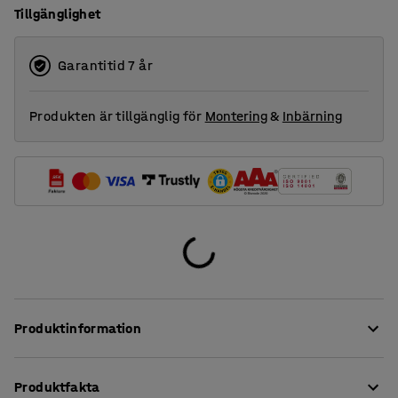
Tillgänglighet
1800
2000
Garantitid 7 år
Produkten är tillgänglig för
Montering
&
Inbärning
Produktinformation
Dessa stilrena bordsskärmar ger en mycket god
Produktfakta
ljudabsorption i arbetsmiljöer med hög ljudbelastning.