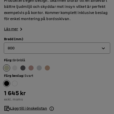
Produkters egen design. Skärmen bidrar till en avsevärt
bättre ljudmiljö och skyddar mot insyn vilket är perfekt
exempelvis på kontor. Kommer komplett inklusive beslag
för enkel montering på bordsskivan.
Läs mer
Bredd (mm)
800
Färg
:
Grönblå
600
800
Färg beslag
:
Svart
1000
1200
1 645 kr
exkl. moms
1400
Lägg till i önskelistan
1600