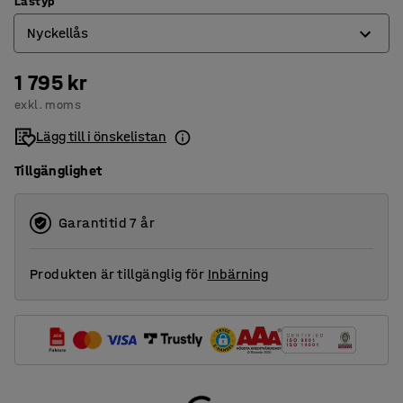
Låstyp
Nyckellås
1 795 kr
Elektroniskt kodlås
exkl. moms
Nyckellås
Lägg till i önskelistan
Tillgänglighet
Garantitid 7 år
Produkten är tillgänglig för
Inbärning