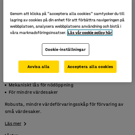
Genom att klicka på "acceptera alla cookies" samtycker du till
lagring av cookies på din enhet för att förbättra navigeringen på
webbplatsen, analysera webbplatsens användning och bistå i
våra marknadsföringsinsatser.
Läs vår cookie policy här
Cookie-inställningar
Avvisa alla
Acceptera alla cookies
Välj mellan nyckel- och kodlås
Mekaniskt lås för nödöppning
För mindre värdesaker
Robusta, mindre värdeförvaringsskåp för förvaring av
små värdesaker.
Läs mer