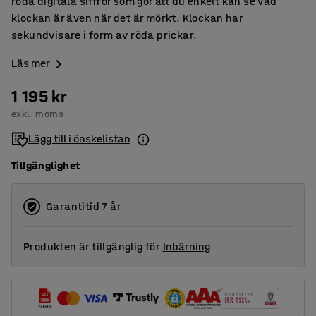
röda digitala siffror som gör att du enkelt kan se vad
klockan är även när det är mörkt. Klockan har
sekundvisare i form av röda prickar.
Läs mer
1 195 kr
exkl. moms
Lägg till i önskelistan
Tillgänglighet
Garantitid 7 år
Produkten är tillgänglig för
Inbärning