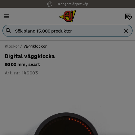
14 dagars öppet köp
Faktura för företag
Klockor
Väggklockor
Digital väggklocka
Ø300 mm, svart
Art. nr
:
146003