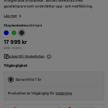
integrerade sittbänkar. Bordet levereras med
gasdämpare som underlättar upp- och nedfällning.
Läs mer
Färg bordsskiva
:
Mörkgrå
17 995 kr
exkl. moms
Lägg till i önskelistan
Tillgänglighet
Garantitid 7 år
Produkten är tillgänglig för
Inbärning